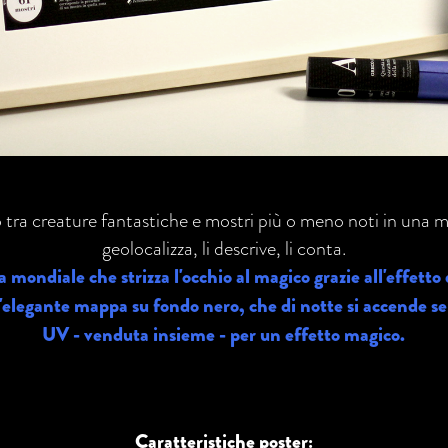
o tra creature fantastiche e mostri più o meno noti in una 
geolocalizza, li descrive, li conta.
a mondiale che strizza l'occhio al magico grazie all'effetto
'elegante mappa su fondo nero, che di notte si accende se 
UV - venduta insieme - per un effetto magico.
Caratteristiche poster: