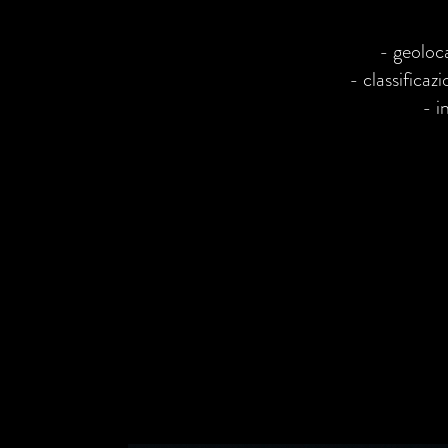
- geoloca
- classificazi
- i