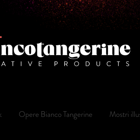
k
Opere Bianco Tangerine
Mostri illu