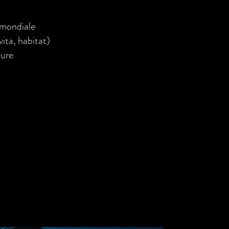
o mondiale
 vita, habitat)
ture
a