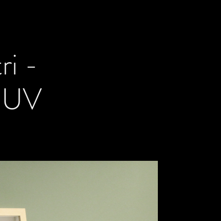
i - 
e UV