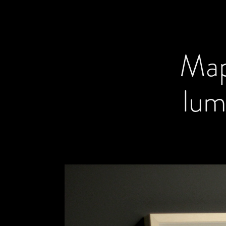
Map
lum