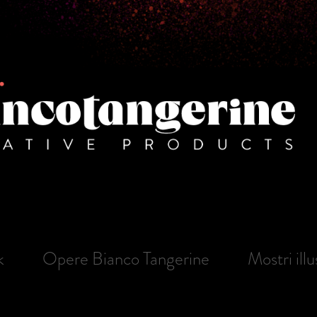
k
Opere Bianco Tangerine
Mostri illu